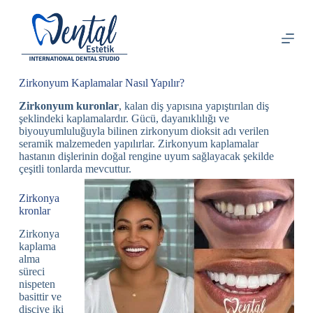
S
k
i
p
t
o
Zirkonyum Kaplamalar Nasıl Yapılır?
c
o
Zirkonyum kuronlar
, kalan diş yapısına yapıştırılan diş
n
şeklindeki kaplamalardır. Gücü, dayanıklılığı ve
t
biyouyumluluğuyla bilinen zirkonyum dioksit adı verilen
e
seramik malzemeden yapılırlar. Zirkonyum kaplamalar
n
hastanın dişlerinin doğal rengine uyum sağlayacak şekilde
t
çeşitli tonlarda mevcuttur.
Zirkonya
kronlar
Zirkonya
kaplama
alma
süreci
nispeten
basittir ve
dişçiye iki