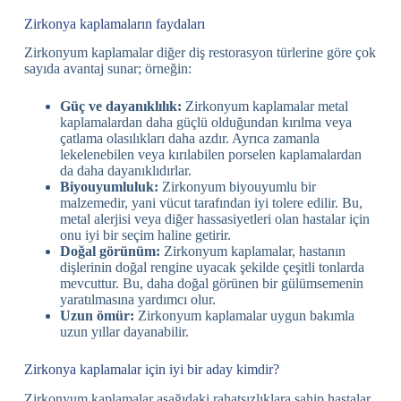
Zirkonya kaplamaların faydaları
Zirkonyum kaplamalar diğer diş restorasyon türlerine göre çok
sayıda avantaj sunar; örneğin:
Güç ve dayanıklılık:
Zirkonyum kaplamalar metal
kaplamalardan daha güçlü olduğundan kırılma veya
çatlama olasılıkları daha azdır. Ayrıca zamanla
lekelenebilen veya kırılabilen porselen kaplamalardan
da daha dayanıklıdırlar.
Biyouyumluluk:
Zirkonyum biyouyumlu bir
malzemedir, yani vücut tarafından iyi tolere edilir. Bu,
metal alerjisi veya diğer hassasiyetleri olan hastalar için
onu iyi bir seçim haline getirir.
Doğal görünüm:
Zirkonyum kaplamalar, hastanın
dişlerinin doğal rengine uyacak şekilde çeşitli tonlarda
mevcuttur. Bu, daha doğal görünen bir gülümsemenin
yaratılmasına yardımcı olur.
Uzun ömür:
Zirkonyum kaplamalar uygun bakımla
uzun yıllar dayanabilir.
Zirkonya kaplamalar için iyi bir aday kimdir?
Zirkonyum kaplamalar aşağıdaki rahatsızlıklara sahip hastalar